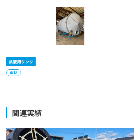
薬液用タンク
鋼材
関連実績