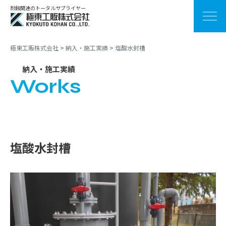
耐蝕関連のトータルサプライヤー
極東工販株式会社
>
納入・施工実績
>
塩酸水封槽
納入・施工実績
Works
塩酸水封槽